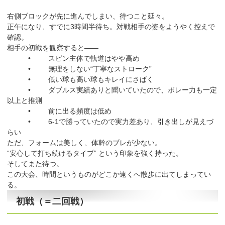
右側ブロックが先に進んでしまい、待つこと延々。
正午になり、すでに3時間半待ち。対戦相手の姿をようやく控えで
確認。
相手の初戦を観察すると——
• スピン主体で軌道はやや高め
• 無理をしない“丁寧なストローク”
• 低い球も高い球もキレイにさばく
• ダブルス実績ありと聞いていたので、ボレー力も一定
以上と推測
• 前に出る頻度は低め
• 6-1で勝っていたので実力差あり、引き出しが見えづ
らい
ただ、フォームは美しく、体幹のブレが少ない。
“安心して打ち続けるタイプ” という印象を強く持った。
そしてまた待つ。
この大会、時間というものがどこか遠くへ散歩に出てしまってい
る。
初戦（＝二回戦）