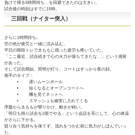
負けて帰る5時間待ち…を回避できたのは大きい。
試合後の時刻はすでに15時。
三回戦（ナイター突入）
さらに1時間待ち。
空の色が疲労と一緒に沈み込む。
平日の階段トレで太ももに残った疲労も疼いていた。
「ここ最近、試合続きで心の火力が落ちてきたな…」という感覚
があった。
そして試合開始。照明が灯り、コートはすっかり夜の顔。
相手のタイプ：
• 遅いムーンボール
• 短くなるとオープンコートへ
• 機を見てネットへ
• スマッシュも確実に入れてくる
序盤から太ももが攣りかけ、動きが鈍い。
「明日も残り試合を2面でやる」という会話を耳にして、心の体温
がさらに下がる。
競り合う気持ちを保てず、流れをつかむ前に気力がしぼんでいっ
た。