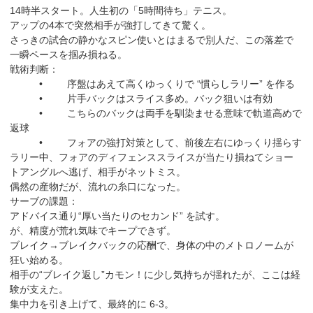
14時半スタート。人生初の「5時間待ち」テニス。
アップの4本で突然相手が強打してきて驚く。
さっきの試合の静かなスピン使いとはまるで別人だ、この落差で
一瞬ペースを掴み損ねる。
戦術判断：
• 序盤はあえて高くゆっくりで “慣らしラリー” を作る
• 片手バックはスライス多め。バック狙いは有効
• こちらのバックは両手を馴染ませる意味で軌道高めで
返球
• フォアの強打対策として、前後左右にゆっくり揺らす
ラリー中、フォアのディフェンススライスが当たり損ねてショー
トアングルへ逃げ、相手がネットミス。
偶然の産物だが、流れの糸口になった。
サーブの課題：
アドバイス通り“厚い当たりのセカンド” を試す。
が、精度が荒れ気味でキープできず。
ブレイク→ブレイクバックの応酬で、身体の中のメトロノームが
狂い始める。
相手の“ブレイク返し”カモン！に少し気持ちが揺れたが、ここは経
験が支えた。
集中力を引き上げて、最終的に 6-3。