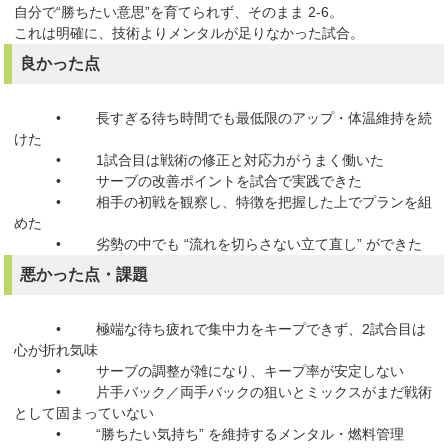
自分で“勝ちたい意思”を育てられず、そのまま 2-6。
これは明確に、技術よりメンタルが足りなかった試合。
良かった点
• 長すぎる待ち時間でも最低限のアップ・体温維持を続
けた
• 1試合目は戦術の修正と対応力がうまく働いた
• サーブの改善ポイントを試合で実践できた
• 相手の初戦を観察し、特徴を把握した上でプランを組
めた
• 劣勢の中でも “流れを切らさない立て直し” ができた
悪かった点・課題
• 極端な待ち疲れで集中力をキープできず、2試合目は
心が折れ気味
• サーブの調整が雑になり、キープ率が安定しない
• 片手バック／両手バックの狙いとミックスがまだ戦術
として固まっていない
• “勝ちたい気持ち” を維持するメンタル・燃料管理