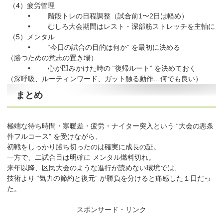
（4）疲労管理
• 階段トレの日程調整（試合前1〜2日は軽め）
• むしろ大会期間はレスト・深部筋ストレッチを主軸に
（5）メンタル
• “今日の試合の目的は何か” を最初に決める
（勝つための意志の置き場）
• 心が凹みかけた時の “復帰ルート” を決めておく
（深呼吸、ルーティンワード、ガット触る動作…何でも良い）
まとめ
極端な待ち時間・寒暖差・疲労・ナイター突入という “大会の悪条
件フルコース” を受けながら、
初戦をしっかり勝ち切ったのは確実に成長の証。
一方で、二試合目は明確に メンタル燃料切れ。
来年以降、区民大会のような進行が読めない環境では、
技術より “気力の節約と復元” が勝負を分けると痛感した１日だっ
た。
スポンサード・リンク