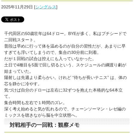
2025年11月29日
[
シングルス
]
千代田区の50歳壮年は64ドロー。BYEが多く、私はプチシードで
二回戦スタート。
普段は早めに行って体を温めるのが自分の習性だが、あまりに早
すぎても浮いてしまうので、集合の30分前に到着。
だが１回戦の試合は控えにも入っていなかった。
土日で4種目を5面で回し切るという、スケジュールの綱渡り劇が
始まっていた。
陽射しは先週より柔らかい。けれど “待ちが長いテニス” は、体の
芯を静かに冷やす。
気づけば自分のドローは左右に32ずつを抱えた本格的な64本立
て。
集合時間も左右で１時間のズレ。
深く考え始めると気が乱れるので、チェーンソーマン・レゼ編の
ミックスを聴きながら脳を中立状態へ。
対戦相手の一回戦：観察メモ