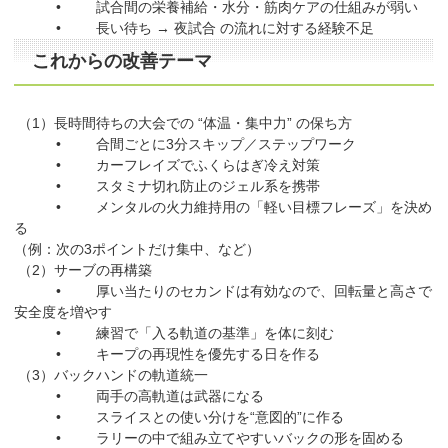
• 試合間の栄養補給・水分・筋肉ケアの仕組みが弱い
• 長い待ち → 夜試合 の流れに対する経験不足
これからの改善テーマ
（1）長時間待ちの大会での “体温・集中力” の保ち方
• 合間ごとに3分スキップ／ステップワーク
• カーフレイズでふくらはぎ冷え対策
• スタミナ切れ防止のジェル系を携帯
• メンタルの火力維持用の「軽い目標フレーズ」を決め
る
（例：次の3ポイントだけ集中、など）
（2）サーブの再構築
• 厚い当たりのセカンドは有効なので、回転量と高さで
安全度を増やす
• 練習で「入る軌道の基準」を体に刻む
• キープの再現性を優先する日を作る
（3）バックハンドの軌道統一
• 両手の高軌道は武器になる
• スライスとの使い分けを“意図的”に作る
• ラリーの中で組み立てやすいバックの形を固める