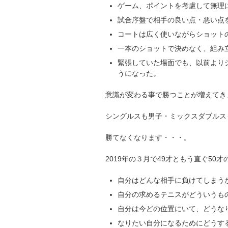
ゲーム、ポイントを考慮して無理
試合序盤で相手の良い点・悪い点
コートは広く使いながらショット
一本のショットで決めなく、組み
緊張していた場面でも、以前より
うになった。
意識が変わる事で勝つことが増えてき
シングルスも男子・ミックスダブルス
勝てなくなります・・・。
2019年の３月で49才ともう直ぐ50
自分はどんな相手に負けてしまう
自分の求めるテニスがどういうも
自分は今どの位置にいて、どうな
なりたい自分になるためにどうす