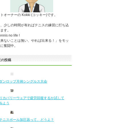
トオーナーの Kokki (コッキー)です。
々、少しの時間が有ればテニスの練習に打ち込
でます。
ennis no life !
出来ないことは無い、やれば出来る！」をモッ
ーに奮闘中。
近の投稿
ダンロップ月例シングルス大会
リカバリーウェアで疲労回復するか試して
みよう
テニスボール加圧器って、どうよ？