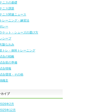
テニスの基礎
テニス課題
テニス関連ニュース
トレーニング・練習法
ボレー
ラケット・シューズの選び方
レシーブ
大阪なおみ
筋トレ・体幹トレーニング
試合の戦略
試合前の準備
試合情報
試合環境・その他
錦織圭
ーカイブ
2026年2月
2025年12月