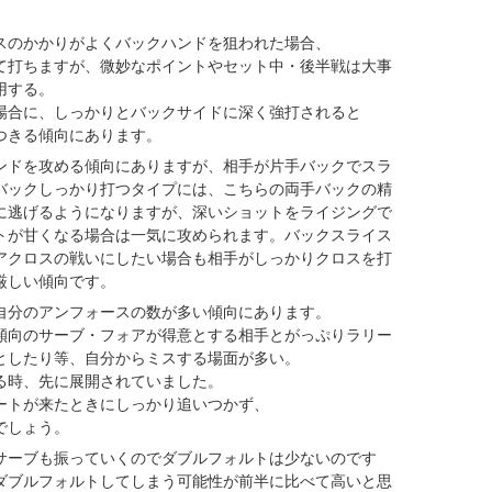
スのかかりがよくバックハンドを狙われた場合、
て打ちますが、微妙なポイントやセット中・後半戦は大事
用する。
場合に、しっかりとバックサイドに深く強打されると
つきる傾向にあります。
ンドを攻める傾向にありますが、相手が片手バックでスラ
バックしっかり打つタイプには、こちらの両手バックの精
に逃げるようになりますが、深いショットをライジングで
トが甘くなる場合は一気に攻められます。バックスライス
アクロスの戦いにしたい場合も相手がしっかりクロスを打
厳しい傾向です。
自分のアンフォースの数が多い傾向にあります。
傾向のサーブ・フォアが得意とする相手とがっぷりラリー
としたり等、自分からミスする場面が多い。
る時、先に展開されていました。
ートが来たときにしっかり追いつかず、
でしょう。
サーブも振っていくのでダブルフォルトは少ないのです
ダブルフォルトしてしまう可能性が前半に比べて高いと思