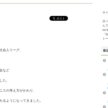
サイ
日
ん
no t
「
ト
社会人リーグ、
最
会など
した。
ニスの考え方がかわり、
れるようになってきました。