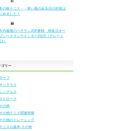
冬の夜テニス・・寒い風のある日の対策は
じめました！
年内最後のベテランJOP参戦 神奈川オー
プンベテランウインター2025（グレード
E1）
テゴリー
サーブ
サングラス
シングルス
ストローク
その他
その他テニス関連情報
その他のトレーニング
テニスの基本-その他