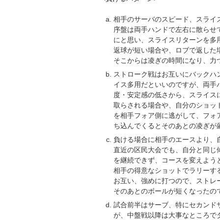
相手のサーバのスピード、スライ
序盤は両手ハンドで左右に散らせ
にと思い、スライスリターンを多
返球が短い場合や、ロブで返した
そこからは凌ぎの時間になり、力
ストローク戦はお互いにバックハ
イス多用だといいのですが、両手
度・安定感の低さから、スライス
取らされる場合や、自分のショッ
を相手フォア側に逃がして、フォ
ち込んでくるとそのあとの凌ぎが
負ける場合に相手のエースより、
直近の区民大会でも、自分と同じ
を継続できず、コースを変えよう
相手の得意なショットでラリーす
お互い、強めに打つので、ストレ
そのあとのボールが短くなったの
試合前半はサーブ、特にセカンド
が、中盤戦以降は大事なところで